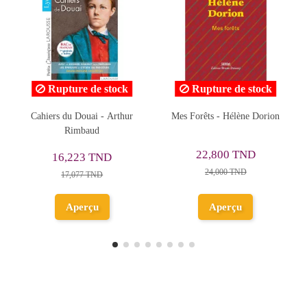
Rupture de stock
Mes Forêts - Hélène Dorion
Enseignement Scientifique
1re - Le Livre Scolaire
22,800 TND
134,900 TND
24,000 TND
Ajouter au
Aperçu
panier