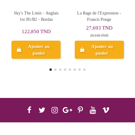
mit - Anglais
La Rage de l'Expression -
Mon Pass'Orient
2 - Bordas
Francis Ponge
Lycée Génér
Technologique 2de
27,693 TND
50 TND
41,100 T
29,150 TND
uter au
Ajouter au
Ajouter
anier
panier
panie