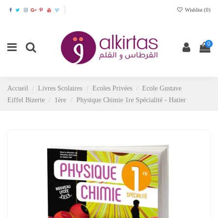
Wishlist (
0
)
0
Accueil
Livres Scolaires
Ecoles Privées
Ecole Gustave
Eiffel Bizerte
1ère
Physique Chimie 1re Spécialité - Hatier