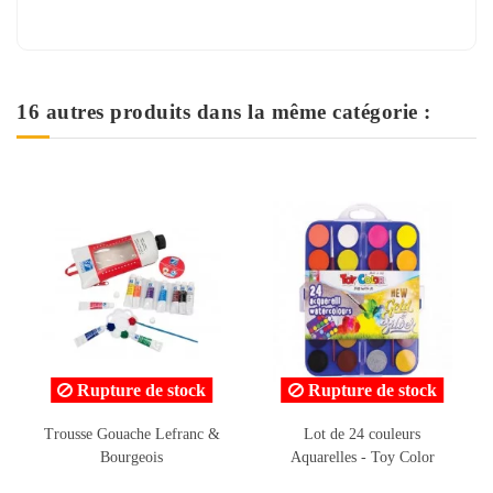
16 autres produits dans la même catégorie :
e de stock
Rupture de stock
che Lefranc &
Lot de 24 couleurs
Pot de Gouache C
geois
Aquarelles - Toy Color
200ml Argent Mét
- Réf.7265
8,758 T