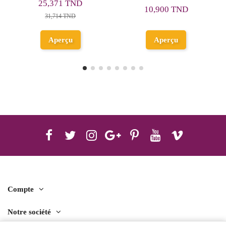
71 TND
10,900 TND
17,517 TN
14 TND
Ajouter
erçu
Aperçu
panie
Compte
Notre société