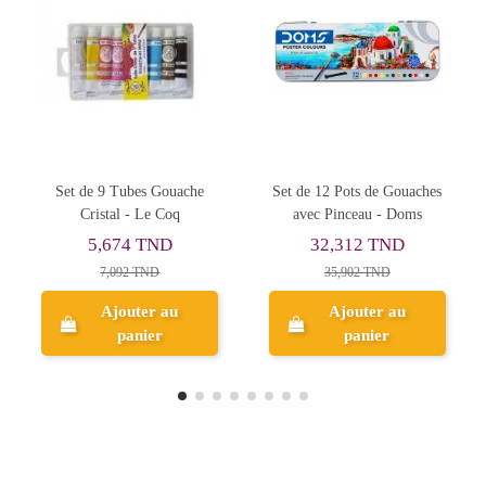
Set de 12 Pots de Gouaches
Gouache Fluo + Couleur
avec Pinceau - Doms
Métal 5x75ml - Maped
32,312 TND
37,204 TND
35,902 TND
46,505 TND
Ajouter au
Ajouter au
panier
panier