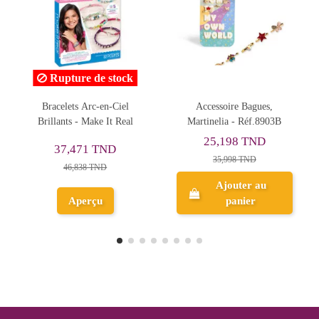
 stock
en-Ciel
Accessoire Bagues,
Set de Accessoires Fro
 It Real
Martinelia - Réf.8903B
- Réf.WD20545
25,198 TND
TND
89,000 TND
35,998 TND
D
Ajouter au
Ajouter au
panier
panier