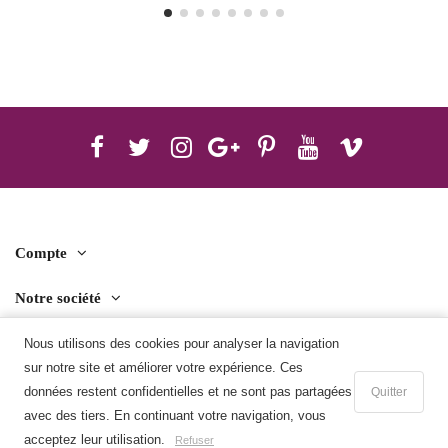
Compte
Notre société
Contact us
Nous utilisons des cookies pour analyser la navigation
sur notre site et améliorer votre expérience. Ces
Télécharger l'application mobile
données restent confidentielles et ne sont pas partagées
Quitter
avec des tiers. En continuant votre navigation, vous
Ajouter au panier
acceptez leur utilisation.
Refuser