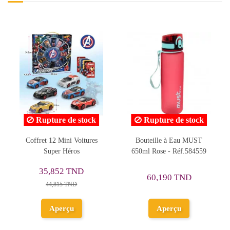
e de stock
Rupture de stock
Mini Voitures
Bouteille à Eau MUST
Accessoire de Déc
 Héros
650ml Rose - Réf.584559
Bébé
52 TND
3,094 T
60,190 TND
15 TND
Ajouter
erçu
Aperçu
panie