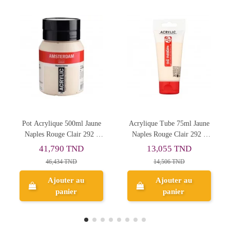
e
Acrylique Tube 75ml Jaune
Spray Acrylique Gris Clair
Naples Rouge Clair 292 -
Mat 200 Ml EDDING
Art Creation
13,055 TND
23,198 TND
14,506 TND
25,775 TND
Ajouter au
Ajouter au
panier
panier