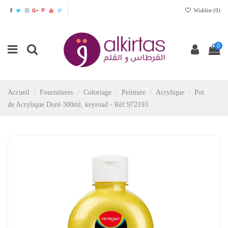
Wishlist (
0
)
0
Accueil
Fournitures
Coloriage
Peinture
Acrylique
Pot
de Acrylique Doré 300ml, keyroad - Réf.972193