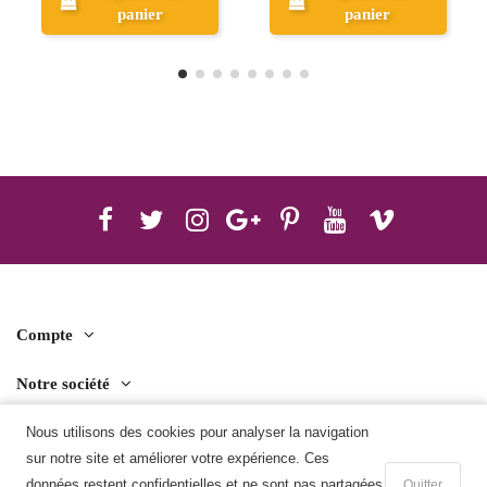
panier
panier
p
Compte
Notre société
Nous utilisons des cookies pour analyser la navigation
Contact us
sur notre site et améliorer votre expérience. Ces
Télécharger l'application mobile
données restent confidentielles et ne sont pas partagées
Quitter