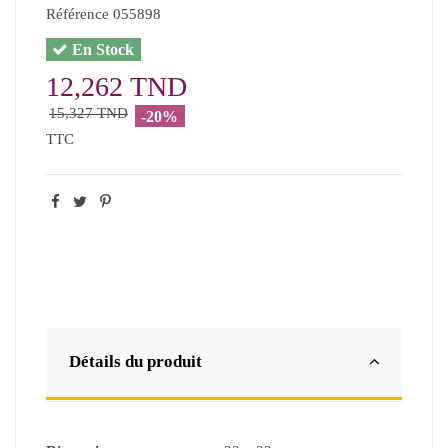
Référence
055898
En Stock
12,262 TND
15,327 TND
-20%
TTC
Détails du produit