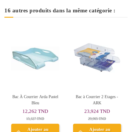
16 autres produits dans la même catégorie :
urrier Arda Pastel
Bac à Courrier 2 Etages -
Bac À Cour
Bleu
ARK
Plastique Ro
2,262 TND
23,924 TND
7,55
15,327 TND
29,905 TND
9,44
Ajouter au
Ajouter au
Ajo