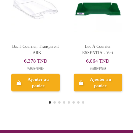
Rupture de stock
t
Bac À Courrier
Bac à Courrier Transparent,
ESSENTIAL Vert
Orange - ARK
6,064 TND
10,496 TND
7,580 TND
Ajouter au
panier
Aperçu