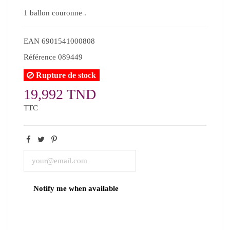
1 ballon couronne .
EAN
6901541000808
Référence
089449
Rupture de stock
19,992 TND
TTC