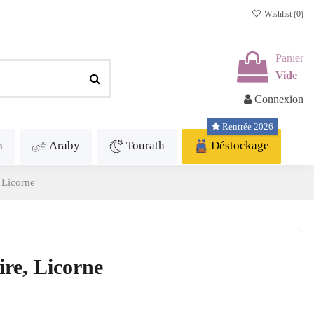
Wishlist (
0
)
Panier
Vide
Connexion
Rentrée 2026
h
Araby
Tourath
Déstockage
 Licorne
ire, Licorne