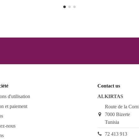
ciété
Contact us
ons d'utilisation
ALKIRTAS
on et paiement
Route de la Corn
7000 Bizerte
os
Tunisia
tez-nous
72 413 913
ns