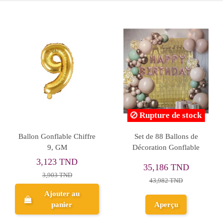
Ballon Gonflable Chiffre
Set de 7 Ballons Gonflable
4, GM
Anniversaire, Baby Boy
3,123 TND
9,603 TND
3,903 TND
Ajouter au
Ajouter au
panier
panier