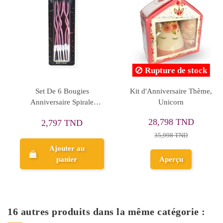
Rupture de stock
Set De 6 Bougies
Kit d'Anniversaire Thème,
Anniversaire Spirale
Unicorn
Métallisé
28,798 TND
2,797 TND
35,998 TND
Ajouter au
panier
Aperçu
16 autres produits dans la même catégorie :