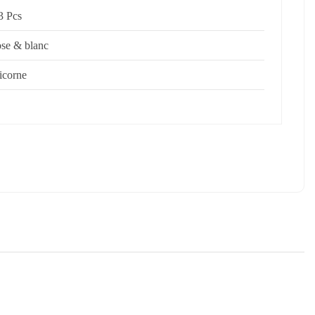
3 Pcs
ose & blanc
icorne