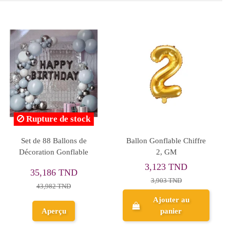
Rupture de stock
Décorations De Fête
Set de Ballons Gonflable,
D'anniversaire, Bleu
105P
35,186 TND
19,992 TND
43,982 TND
Ajouter au
panier
Aperçu