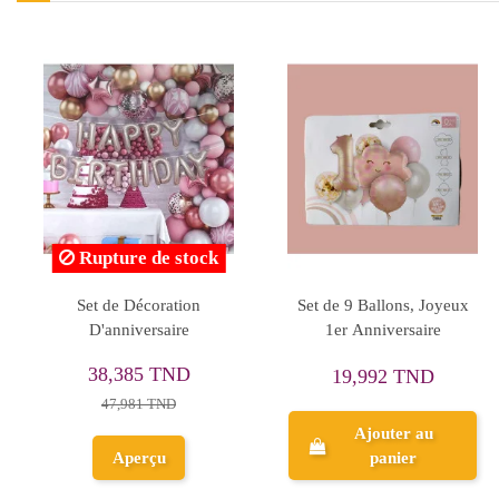
Rupture de stock
Lot De 5 Ballons
Set de Décoration
Gonflables, Baby Boss
D'anniversaire
38,385 TND
13,994 TND
47,981 TND
Ajouter au
panier
Aperçu