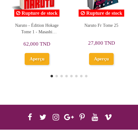
Rupture de stock
Rupture de stock
Naruto Fr Tome 25
Dragon Ball 3-in-1 Edition,
O
Vol. 14 (includes Vol. 40-
A
41-42)
27,800 TND
47,950 TND
Aperçu
Aperçu