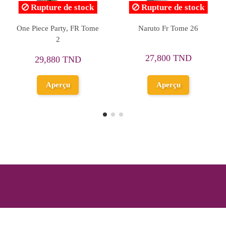
Rupture de stock
Tokyo Revengers, FR
One Piece, FR Tome 83,
Tome 14
Charlotte Linlin
29,000 TND
27,600 TND
Ajouter au
Aperçu
panier