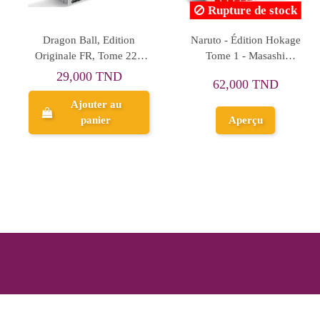
Rupture de stock
L'Attaque des Titans, FR
Demon Slayer, FR Tome
Tome 8
18
29,600 TND
32,000 TND
Ajouter au
panier
Aperçu