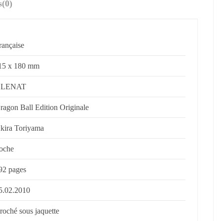
s
(0)
rançaise
15 x 180 mm
LENAT
ragon Ball Edition Originale
kira Toriyama
oche
92 pages
5.02.2010
roché sous jaquette