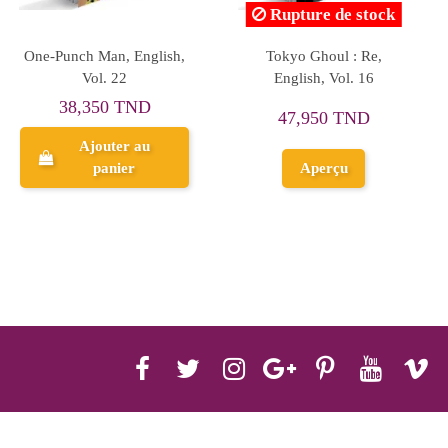
Rupture de stock
Rupture de stock
Dragon Ball Z, Vol. 18
Demon Slayer, FR Tome
10
33,550 TND
32,000 TND
Aperçu
Aperçu