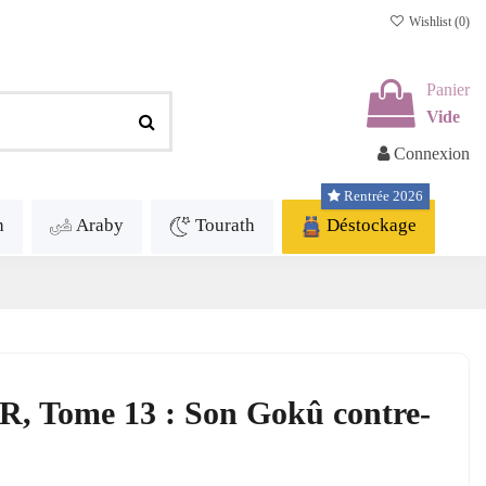
Wishlist (
0
)
Panier
Vide
Connexion
Rentrée 2026
h
Araby
Tourath
Déstockage
FR, Tome 13 : Son Gokû contre-