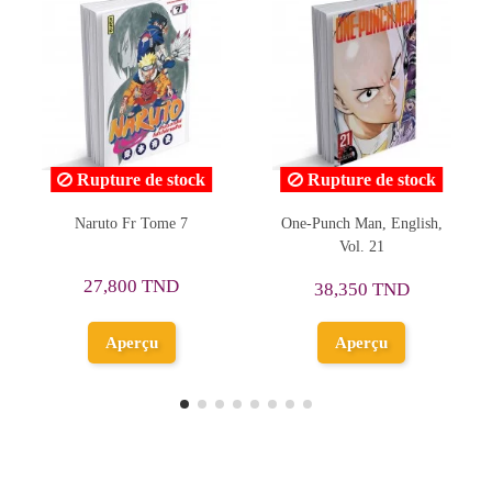
Rupture de stock
Rupture de stock
One-Punch Man, English,
Naruto Fr Tome 59
Vol. 21
O
D
27,800 TND
38,350 TND
Aperçu
Aperçu