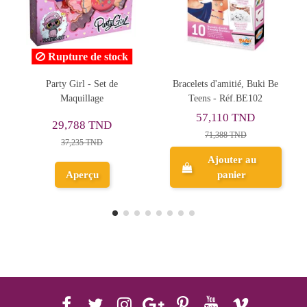
Bracelets d'amitié, Buki Be
Be Teens Bijoux Scintillants
Teens - Réf.BE102
BUKI
57,110 TND
57,110 TND
71,388 TND
71,388 TND
Ajouter au
Ajouter au
panier
panier