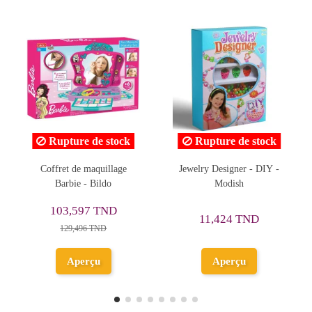
Rupture de stock
Jewelry Designer - DIY -
Brosse à Cheveux - Orelia -
Modish
Nebulous Stars
30,750 TND
11,424 TND
Ajouter au
Aperçu
panier