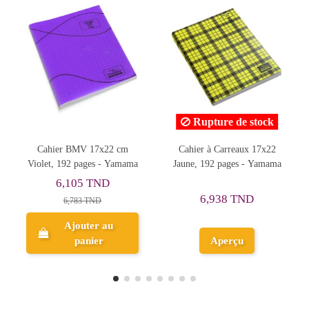
Rupture de stock
Cahier à Carreaux 17x22
Cahier Piqué à Carreaux
a
Jaune, 192 pages - Yamama
17x22 Jaune, 192 pages -
Selecta
5,398 TND
6,938 TND
5,998 TND
Ajouter au
Aperçu
panier