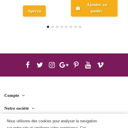
Ajouter au
panier
Aperçu
Compte
Notre société
Contact us
Nous utilisons des cookies pour analyser la navigation
sur notre site et améliorer votre expérience. Ces