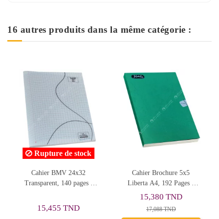
16 autres produits dans la même catégorie :
Rupture de stock
Cahier Brochure 5x5
Cahier BMV 24x32 Orange,
Ca
Liberta A4, 192 Pages -
140 pages - Yamama
Selecta
15,380 TND
15,455 TND
17,088 TND