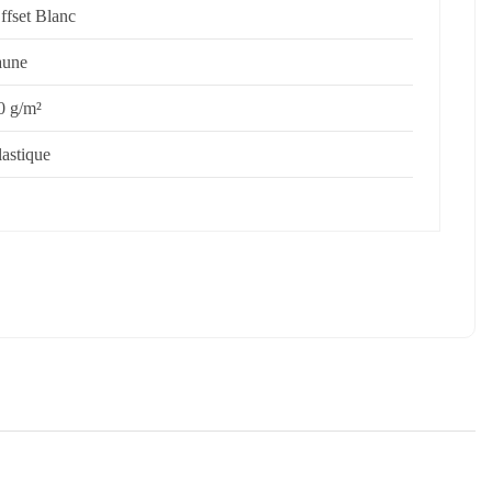
ffset Blanc
aune
0 g/m²
lastique