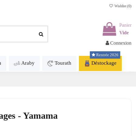
Wishlist (
0
)
Panier
Vide
Connexion
Rentrée 2026
h
Araby
Tourath
Déstockage
pages - Yamama