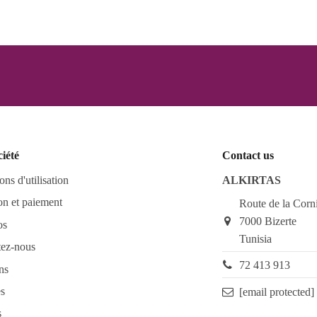
ciété
Contact us
ons d'utilisation
ALKIRTAS
on et paiement
Route de la Corn
7000 Bizerte
os
Tunisia
tez-nous
72 413 913
ns
s
[email protected]
s