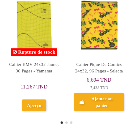
Rupture de st
 Vert
Cahier SYS 24x32, 96
Cahier BMV 24x32 
Selecta
Pages - KO
140 pages - Yam
D
10,196 TND
15,455 TND
11,329 TND
u
Ajouter au
panier
Aperçu