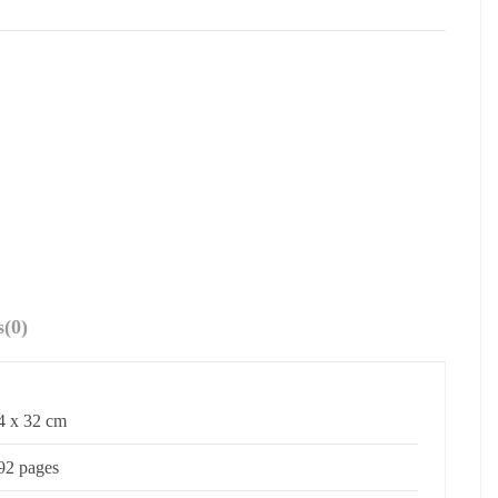
s
(0)
4 x 32 cm
92 pages