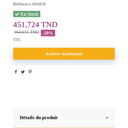
Référence
004836
En Stock
451,724 TND
564,655 TND
-20%
TTC
Acheter maintenant
Détails du produit