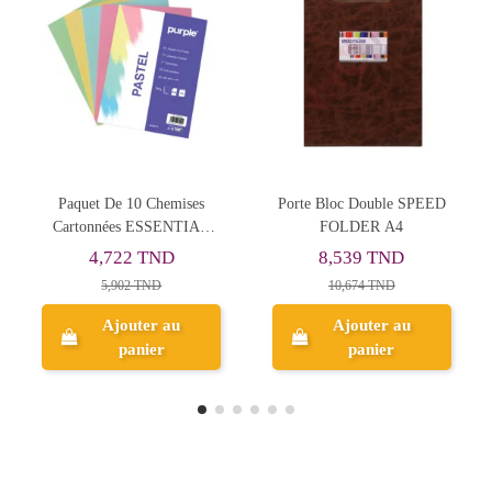
hemises
Porte Bloc Double SPEED
Chemise Imprimable 16
SENTIAL
FOLDER A4
Pastel 21.6x31.5 - Ox
astel
ND
8,539 TND
0,400 TND
D
10,674 TND
0,500 TND
 au
Ajouter au
Ajouter au
r
panier
panier