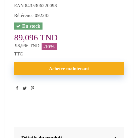
EAN
8435306220098
Référence
092283
En stock
89,096 TND
98,996 TND
-10%
TTC
Acheter maintenant
Détails du produit