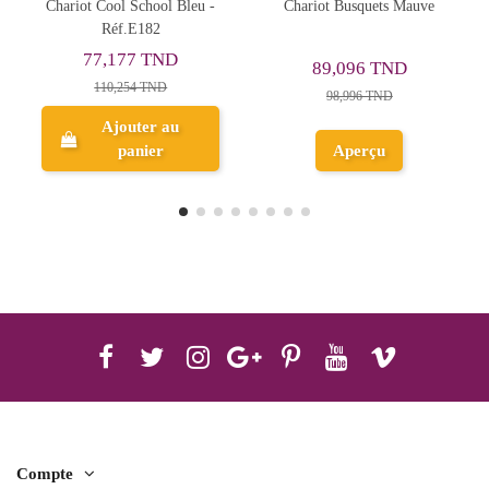
leu -
Chariot Busquets Mauve
Chariot Busquets Bleu Clair
89,096 TND
140,372 TND
98,996 TND
Ajouter au
Aperçu
panier
Compte