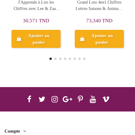
Grand Loto 4en1 Chiffres
Cube des Lettres -
Lettres Saisons & Animaux
J'Apprends l'Alphabet avec
- Lisa Toys
Lee - Lisa Toys
73,340 TND
64,093 TND
Ajouter au
panier
Aperçu
Compte