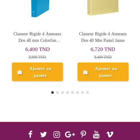
4 Anneaux
Classeur Rigide 4 Anneaux
Classeur À Levier (Ch
lorfun
Dos 40 Mm Pastel Jaune
ESSENTIAL Dos 5
e
Vert Clair
ND
6,720 TND
6,000 TND
D
8,400 TND
7,501 TND
 au
Ajouter au
Ajouter au
r
panier
panier