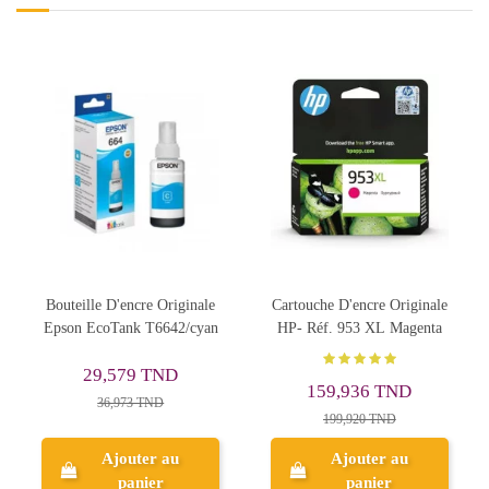
Cartouche D'encre Originale
Bouteille D'encre Adaptable
Bou
HP- Réf. 953 XL Magenta
Premium Ink HP HGT52
Ep
100 ML - Yellow
6,597 TND
159,936 TND
8,247 TND
199,920 TND
Ajouter au
Ajouter au
panier
panier