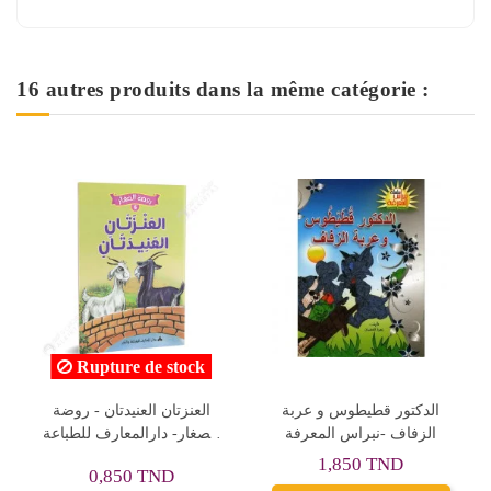
16 autres produits dans la même catégorie :
الغراب و الثعلب-روضة
الدكتور قطيطوس و عربة
الصغار-المعارف
الزفاف -نبراس المعرفة
ا
1,850 TND
0,850 TND