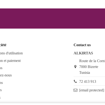
ciété
Contact us
ons d'utilisation
ALKIRTAS
on et paiement
Route de la Corn
7000 Bizerte
os
Tunisia
tez-nous
72 413 913
ns
s
[email protected]
s
as FAQ