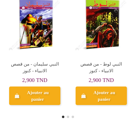
Rupture de stock
سبايدر مان - حكاياتي
مريض الوهم - سلسلة
الصغيرة
قصص العرب - دار العلماء
3,500 TND
2,500 TND
Ajouter au
Aperçu
panier