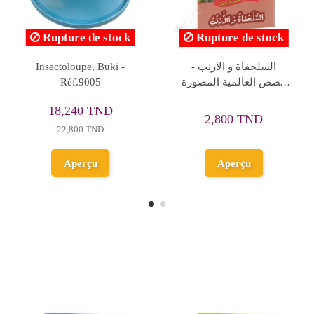
Rupture de stock
Improve Your English -
3B* اجيد الكتابة -
4ème Année Primaire
YAMAMA
8,100 TND
2,250 TND
9,000 TND
2,500 TND
Ajouter au
panier
Aperçu