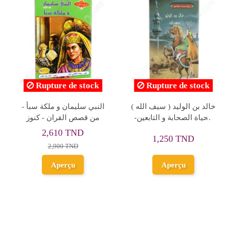
سليمان المهيب - اعلام في
موسى - قصص الانبياء -
التاريخ الاسلامي - الافريقية
كتابي
للانتاج الفني
2,000 TND
2,500 TND
Ajouter au
Ajouter au
panier
panier