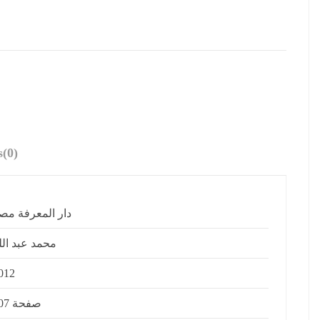
s
(0)
دار المعرفة مص
محمد عبد الل
012
207 صفحة