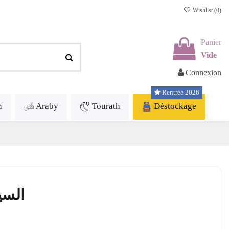
Wishlist (
0
)
Panier
Vide
Connexion
Rentrée 2026
h
Araby
Tourath
Déstockage
السي