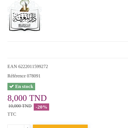
EAN
6222011599272
Référence
078091
En stock
8,000 TND
10,000 TND
-20%
TTC