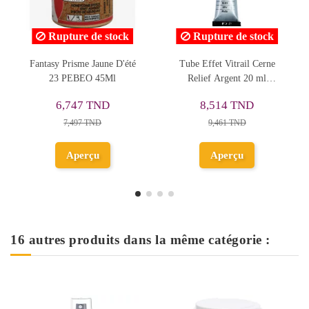
Rupture de stock
Rupture de stock
é
Tube Effet Vitrail Cerne
Peinture Relief Tube 20ml
Relief Argent 20 ml
Cuivre 805 - Amsterdam
PEBEO
8,514 TND
9,735 TND
9,461 TND
10,817 TND
Aperçu
Aperçu
16 autres produits dans la même catégorie :