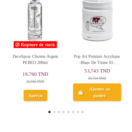
ock
gent
Pop Art Peinture Acrylique
Acrylique Pouring
-Blanc De Titane 01-
Experiences, Bleu
PEBEO 700 ml
Turquoise - Pébéo
53,743 TND
18,796 TND
59,714 TND
20,885 TND
Ajouter au
Ajouter au
panier
panier