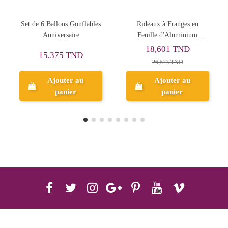
ons Gonflables
Rideaux à Franges en
Set de 6 Siff
ersaire
Feuille d'Aluminium
Anniversaire, Hel
Métallique Pour Décoration,
18,601 TND
75 TND
3,998 T
Coeur
26,573 TND
uter au
Ajouter au
Ajouter
anier
panier
panie