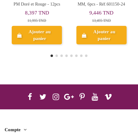
MM, 6pcs - Réf.601150-24
Métallisé 4 pcs - Horizon
Candle
9,446 TND
18,402 TND
13,495 TND
23,003 TND
Ajouter au
Ajouter au
panier
panier
Compte