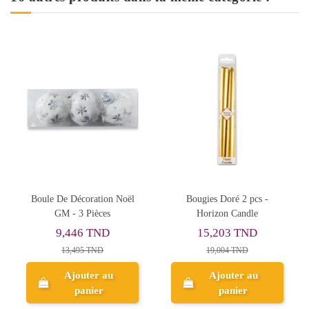
Bougies Doré 2 pcs -
Lot De 12 Cloches En Métal
Horizon Candle
Doré
15,203 TND
3,998 TND
19,004 TND
4,998 TND
Ajouter au
Ajouter au
panier
panier