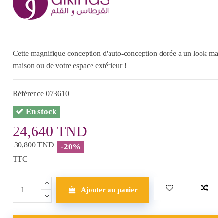
Cette magnifique conception d'auto-conception dorée a un look magn
maison ou de votre espace extérieur !
Référence
073610
En stock
24,640 TND
30,800 TND
-20%
TTC
Ajouter au panier