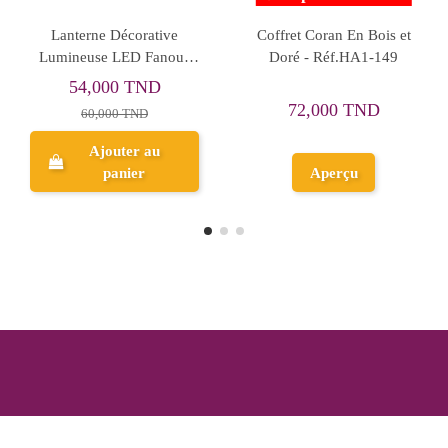
Lanterne Décorative
Coffret Coran En Bois MM
Plant
umineuse LED Fanous
- حامل مصحف خشبي
حجم متوسط + مصحف +
Ramadan فانوس رمضان
27,900 TND
50,001 TND
سبحة
31,000 TND
Ajouter au
Ajouter au
panier
panier