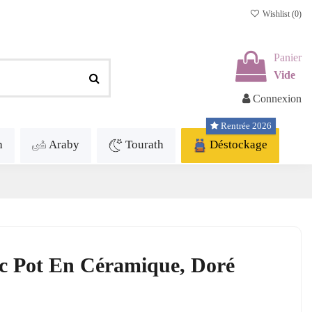
Wishlist (
0
)
Panier
Vide
Connexion
Rentrée 2026
h
Araby
Tourath
Déstockage
vec Pot En Céramique, Doré