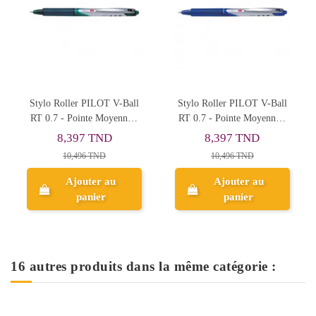
Stylo Roller PILOT V-Ball
Stylo Roller PILOT V-Ball
RT 0.7 - Pointe Moyenne -
RT 0.7 - Pointe Moyenne -
Vert
Bleu
8,397 TND
8,397 TND
10,496 TND
10,496 TND
Ajouter au
Ajouter au
panier
panier
16 autres produits dans la même catégorie :