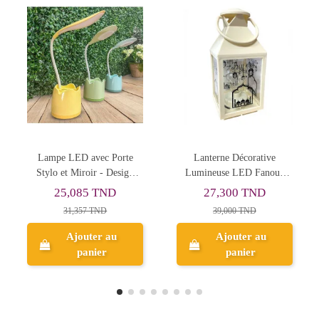
Lanterne Décorative
Veuilleuse LED avec Cadre
Cof
Lumineuse LED Fanous
Photo en Cristal Élégant
- مصحف في حامل خشبي
Ramadan فانوس رمضان
27,300 TND
50,161 TND
39,000 TND
62,701 TND
Ajouter au
Ajouter au
panier
panier