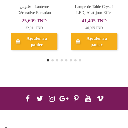
Lampe de Table Crystal
Lampe de Bureau LED
an
LED, Abat-jour Effet
Stitch Rose avec Col
Cristal
Flexible + Porte-Stylos
41,405 TND
18,716 TND
46,005 TND
23,395 TND
Ajouter au
panier
Aperçu