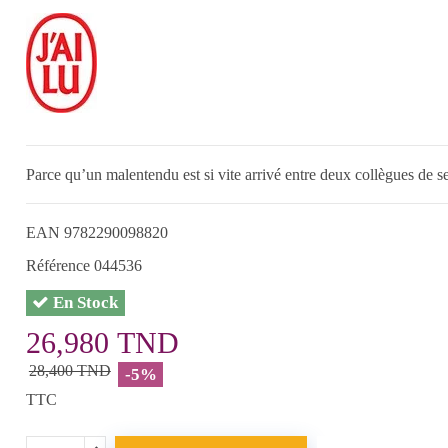
Parce qu’un malentendu est si vite arrivé entre deux collègues de se
EAN
9782290098820
Référence
044536
En Stock
26,980 TND
28,400 TND
-5%
TTC