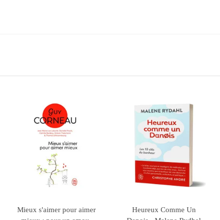
Rupture de 
Bonheur -
Les 7 Habitudes de Ceux
Et si la vie n'éta