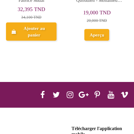
stanière
GERER LES TROUBLES
Energétique - Nadi
DE L'ATTENTION
32,300 TN
ND
13,300 TND
34,000 TND
D
14,000 TND
Ajouter a
Aperçu
panier
Télécharger l'application