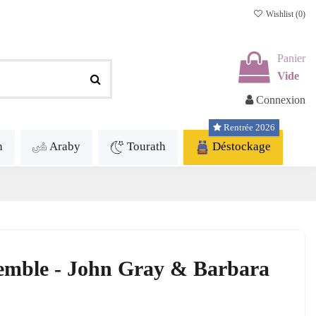
Wishlist (
0
)
Panier
Vide
Connexion
Rentrée 2026
h
Araby
Tourath
Déstockage
semble - John Gray & Barbara