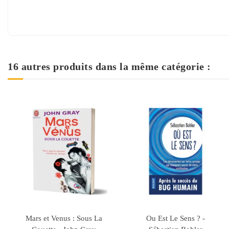
16 autres produits dans la même catégorie :
de stock
Un Allié Au
Ces Gestes qui vous
Les 5 Pièges du 