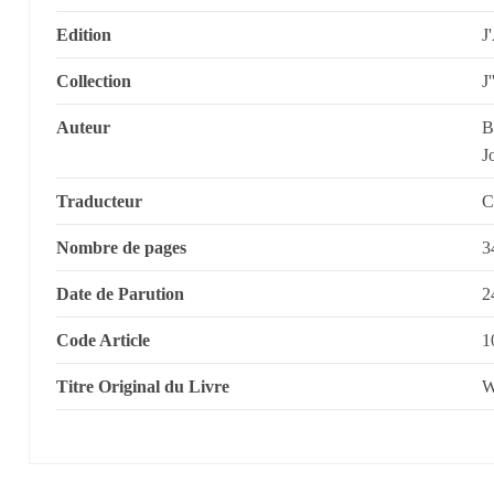
Edition
J
Collection
J
Auteur
B
J
Traducteur
C
Nombre de pages
3
Date de Parution
2
Code Article
1
Titre Original du Livre
W