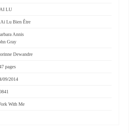
'AI LU
''Ai Lu Bien Être
arbara Annis
ohn Gray
orinne Dewandre
47 pages
4/09/2014
0841
ork With Me