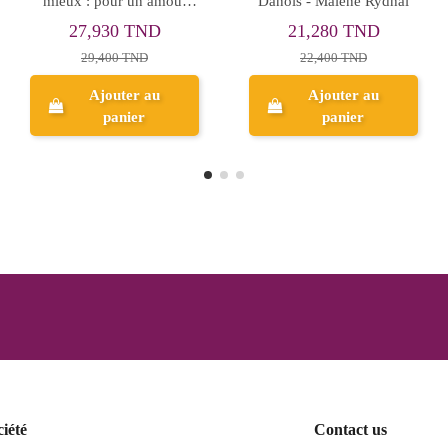
dahl
qui Réalisent Tout Ce
début ? - Jean Te
Qu'ils Entreprennent -
TND
33,820 TND
34,200 T
Stephen R.Covey
ND
35,600 TND
36,000 TN
r au
Ajouter au
er
panier
Aperçu
ciété
Contact us