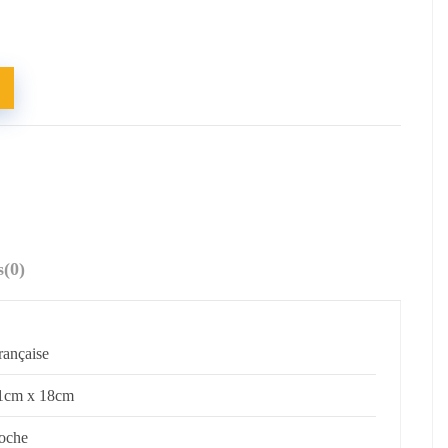
s
(0)
rançaise
1cm x 18cm
oche