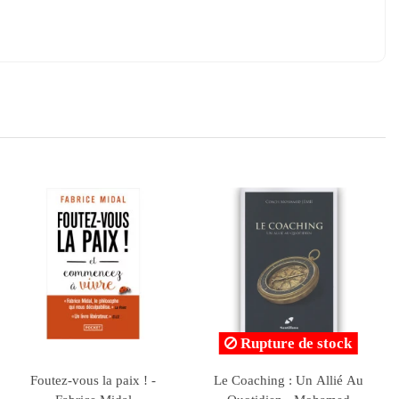
stock
Rupture de stock
it qu'un
100 IDEES POUR MIEUX
Découvrez Votre P