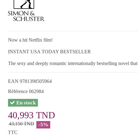
Now a hit Netflix film!
INSTANT USA TODAY BESTSELLER
The sexy and deeply romantic internationally bestselling novel that
EAN
9781398505964
Référence
062984
En stock
40,993 TND
43,150 TND
-5%
TTC