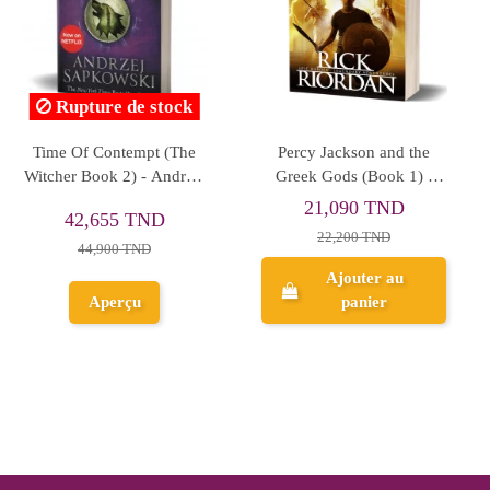
William
Tom Brown's Schooldays
The Ballad Of Never
e
& Tom Brown at Oxford -
- Stephanie Gar
Thomas Hughes
ND
16,625 TND
52,250 TN
D
17,500 TND
55,000 TND
au
Ajouter au
Ajouter a
panier
panier