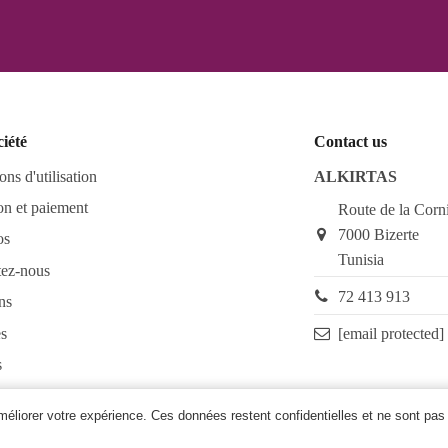
ciété
Contact us
ons d'utilisation
ALKIRTAS
on et paiement
Route de la Corn
7000 Bizerte
os
Tunisia
tez-nous
72 413 913
ns
s
[email protected]
s
as FAQ
améliorer votre expérience. Ces données restent confidentielles et ne sont pas