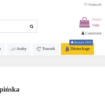
Wishlist (
0
)
Panier
Vide
Connexion
Rentrée 2026
h
Araby
Tourath
Déstockage
ipińska