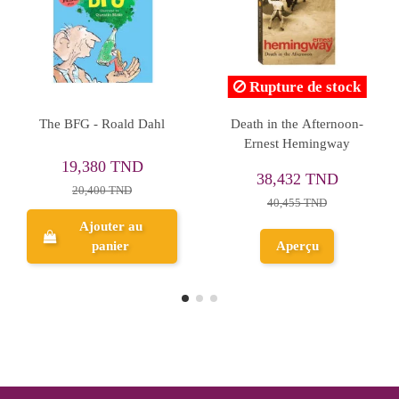
hereh Mafi
The Secret Garden -
As You Like It - 
Frances Hodgson Burnett
Shakespear
TND
15,770 TND
16,625 T
ND
16,600 TND
17,500 TN
r au
Ajouter au
Ajouter 
er
panier
panier