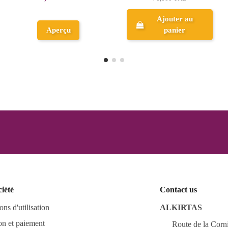
14,250 TND
Ajouter au
panier
Aperçu
ciété
Contact us
ons d'utilisation
ALKIRTAS
on et paiement
Route de la Corn