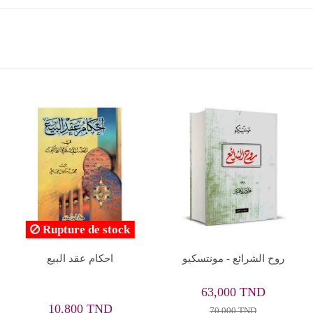
Rupture de stock
 - كلود
الفكر الاسلامي قراءة
جرعات جديدة من 
علمية - محمد اركون
المر
2,825 TND
12
22,000 TND