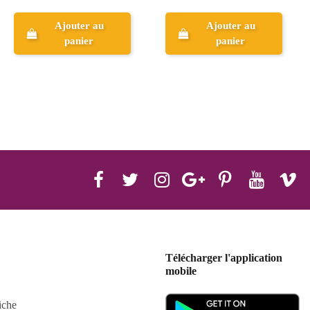
33
Ajouter au
panier
Aperçu
Télécharger l'application
mobile
iche