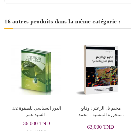
16 autres produits dans la même catégorie :
Rupture de stock
الحق
قبس من الذاكرة
ما تخبئه لنا النجوم -
غرين
1
48,000 TND
40,000 TND