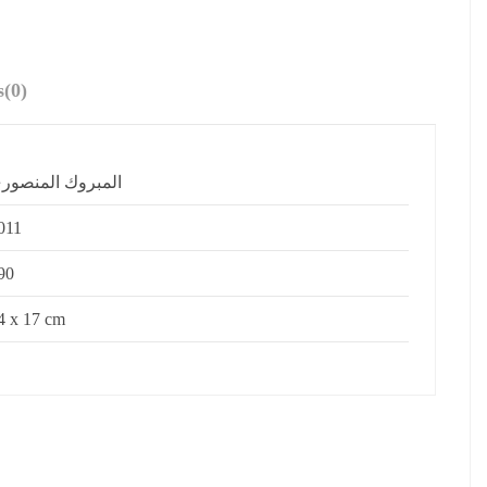
s
(0)
المبروك المنصور
011
90
4 x 17 cm