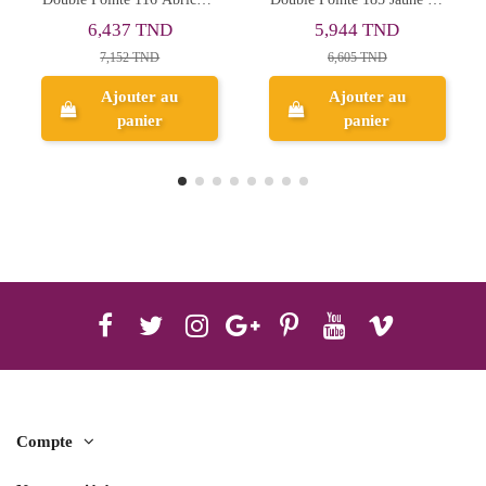
Naples - Faber-Castell
Froid I - Faber-Castell
5,944 TND
6,437 TND
6,605 TND
7,152 TND
Ajouter au
Ajouter au
panier
panier
Compte