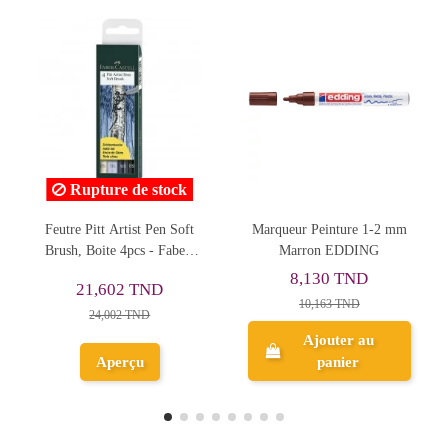
ock
 Soft
Marqueur Peinture 1-2 mm
Feutres Pitt Artist Pen,
aber-
Marron EDDING
Boite de 12, Couleurs
Portrait - Faber-Castell
8,130 TND
71,286 TND
10,163 TND
79,206 TND
Ajouter au
Ajouter au
panier
panier