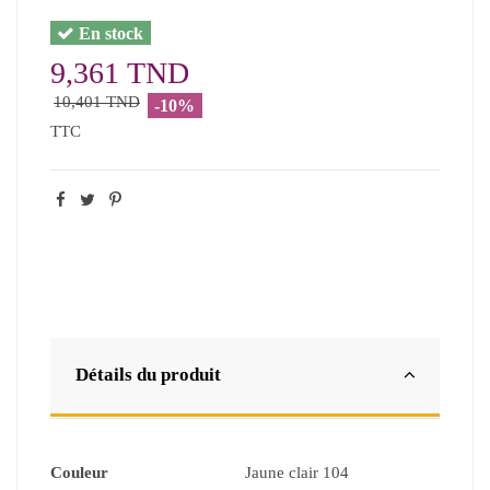
En stock
9,361 TND
10,401 TND
-10%
TTC
Détails du produit
Couleur
Jaune clair 104