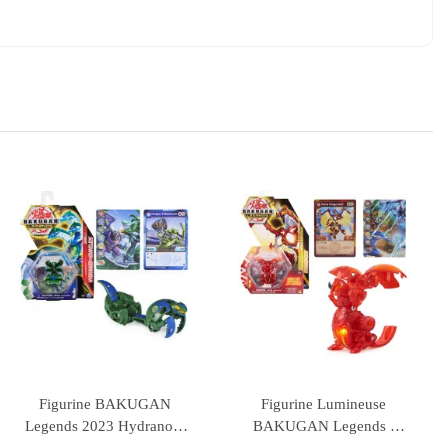
Coffret 6 Figurines Super
Figurine Pop! Movies:
Mario
Aquaman and the Lost