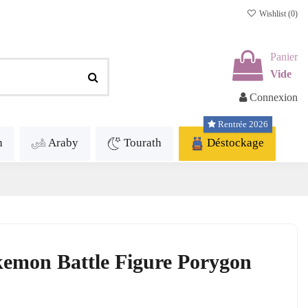
Wishlist (
0
)
Panier
Vide
Connexion
Rentrée 2026
h
Araby
Tourath
Déstockage
kemon Battle Figure Porygon