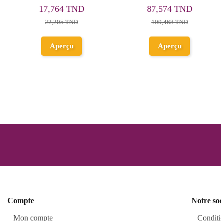
x Krakelios
Nova Bakugan -
84,526 TND
133,530 TND
Dragonoid
Ajouter au
Ajouter au
panier
panier
Compte
Notre so
Mon compte
Conditi