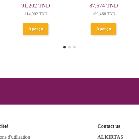
en Vinyle
76,798 TND
87,574 TND
95,997 TND
109,468 TND
Ajouter au
Aperçu
panier
ciété
Contact us
ons d'utilisation
ALKIRTAS