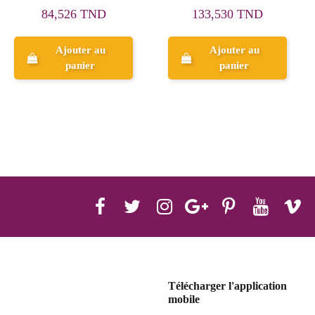
Kingdom, N°1301 - Funko
127,035 TND
91,278 TND
158,794 TND
114,097 TND
Ajouter au
Ajouter au
panier
panier
Télécharger l'application
mobile