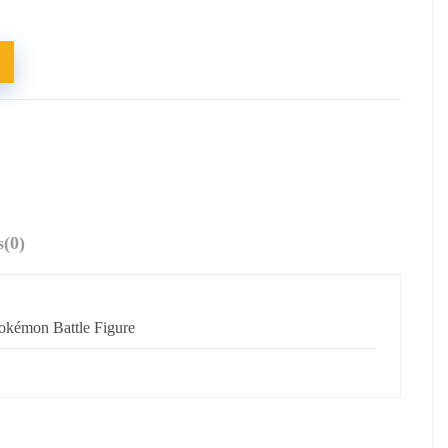
s
(0)
okémon Battle Figure