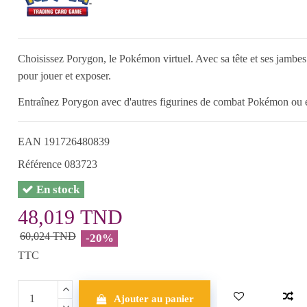
Choisissez Porygon, le Pokémon virtuel. Avec sa tête et ses jambes 
pour jouer et exposer.
Entraînez Porygon avec d'autres figurines de combat Pokémon ou ex
EAN
191726480839
Référence
083723
En stock
48,019 TND
60,024 TND
-20%
TTC
Ajouter au panier