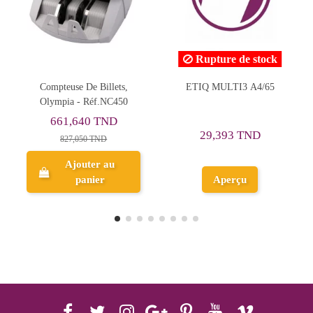
Rupture de stock
s,
ETIQ MULTI3 A4/65
Porte Livre en Plastique,
50
Jaune Néon - ErichKrause
31,190 TND
29,393 TND
Ajouter au
Aperçu
panier