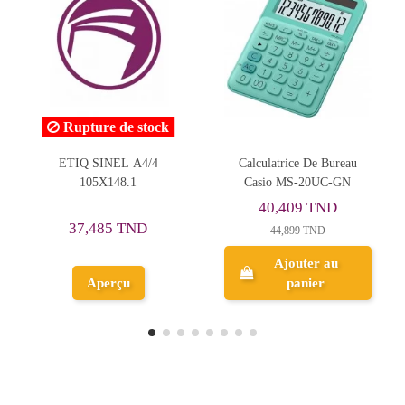
Rupture de stock
Calculatrice De Bureau
Porte-stylo Métallique Caré
Casio MS-20UC-GN
40,409 TND
4,582 TND
44,899 TND
Ajouter au
panier
Aperçu