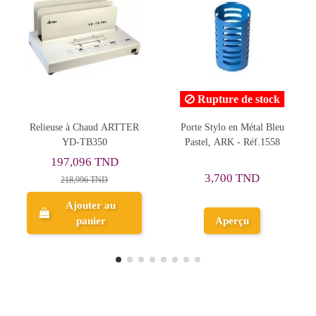
Rupture de stock
Rupture de stock
TTER
Porte Stylo en Métal Bleu
Plastifieuse A4 Rayson
Pastel, ARK - Réf.1558
Laminator 2 Rouleaux
3,700 TND
129,591 TND
Aperçu
Aperçu