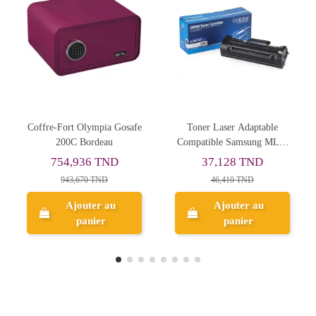
Rupture de sto
ia Gosafe
Toner Laser Adaptable
Porte-stylo Métallique
eau
Compatible Samsung MLT-
Tiroir Multifonctio
D111S
TND
37,128 TND
36,854 TND
ND
46,410 TND
 au
Ajouter au
r
panier
Aperçu