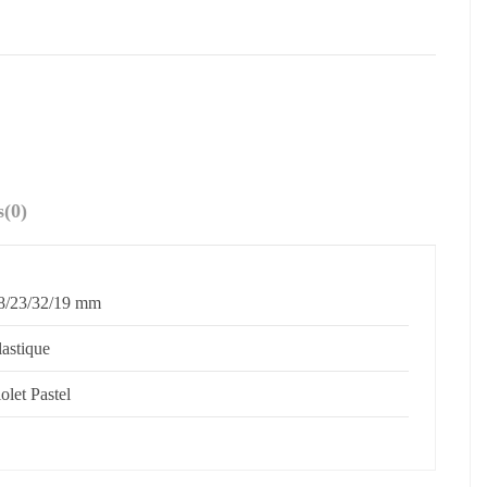
s
(0)
8/23/32/19 mm
lastique
iolet Pastel