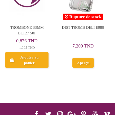
Set de 5 Trombones
Boite de 100 Trombones
Décoratifs Kawaii, A
Ondulés, 50mm - Maped
Paper Clip
4,322 TND
2,297 TND
5,403 TND
Ajouter au
Ajouter au
panier
panier