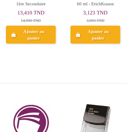
15cm - Réf.242815
Year Secondary
2,961 TND
7,380 TND
3,701 TND
8,200 TND
Ajouter au
panier
Aperçu