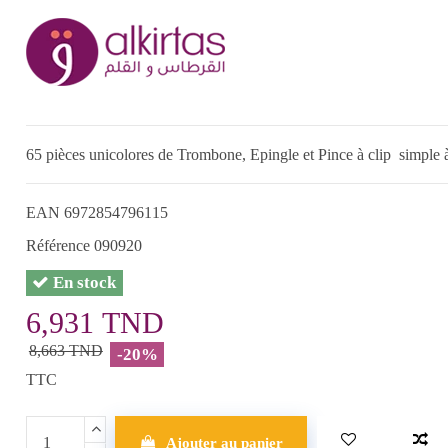
65 pièces unicolores de Trombone, Epingle et Pince à clip simple à
EAN
6972854796115
Référence
090920
En stock
6,931 TND
8,663 TND
-20%
TTC
Ajouter au panier