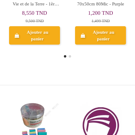
1ère Secondaire
60 ml - ErichKrause
13,410 TND
3,123 TND
14,900 TND
3,903 TND
Ajouter au
Ajouter au
panier
panier