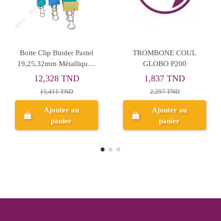
Rupture de stock
Rupture de stock
Boite de 100 Trombones
TROMBONE 29MM DELI
Triangulaire, 30mm -
EZ20213 200P
Maped
1,607 TND
4,855 TND
Aperçu
Aperçu