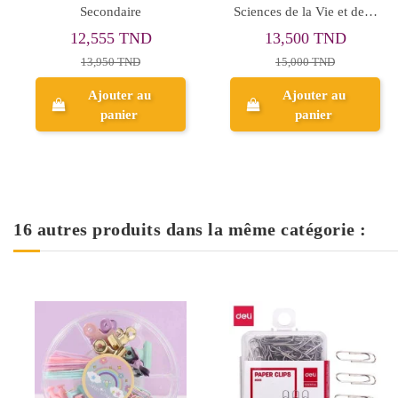
Vie et de la Terre - 1ère
70x50cm 80Mic - Purple
Année Secondaire
8,550 TND
1,200 TND
9,500 TND
1,499 TND
Ajouter au
Ajouter au
panier
panier
16 autres produits dans la même catégorie :