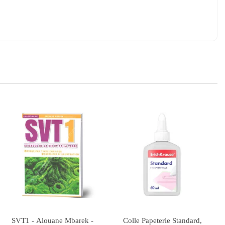
Rupture de stock
Kit Géométrie 4pcs Maped
Improve Your English - 1st