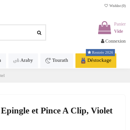
Wishlist (
0
)
Panier
Vide
Connexion
Rentrée 2026
h
Araby
Tourath
Déstockage
tel
Epingle et Pince A Clip, Violet