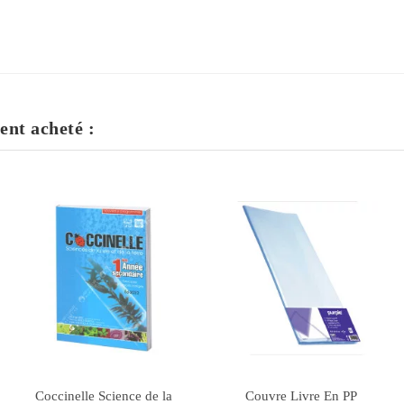
ent acheté :
SVT1 - Alouane Mbarek -
Colle Papeterie Standard,