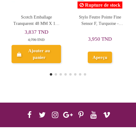
Rupture de stock
Stylo Feutre Pointe Fine
12 Tubes Gouache + Palette
Sensor F, Turquoise -
+ Pinceau - Doms
Stabilo
15,208 TND
3,950 TND
16,898 TND
Ajouter au
Aperçu
panier