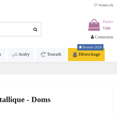
Wishlist (
0
)
Panier
Vide
Connexion
Rentrée 2026
h
Araby
Tourath
Déstockage
tallique - Doms