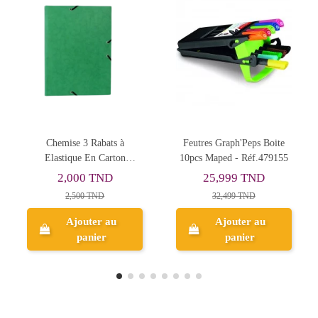
Feutres Graph'Peps Boite
Cartouches d'Encre
10pcs Maped - Réf.479155
PARKER - Noir -
Réf.1950382
25,999 TND
8,397 TND
32,499 TND
10,496 TND
Ajouter au
Ajouter au
panier
panier