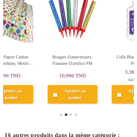
Colle Blanche 200 ml -
Papier Cadeau Transparent
Purple
Mat Film, Fleuriste &
Emballage Cadeau
3,389 TND
0,702 TND
4,236 TND
Ajouter au
Ajouter au
panier
panier
16 autres produits dans la même catégorie :