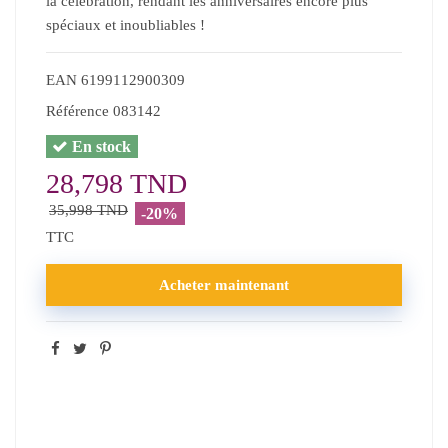
la célébration, rendant les anniversaires encore plus
spéciaux et inoubliables !
EAN
6199112900309
Référence
083142
En stock
28,798 TND
35,998 TND
-20%
TTC
Acheter maintenant